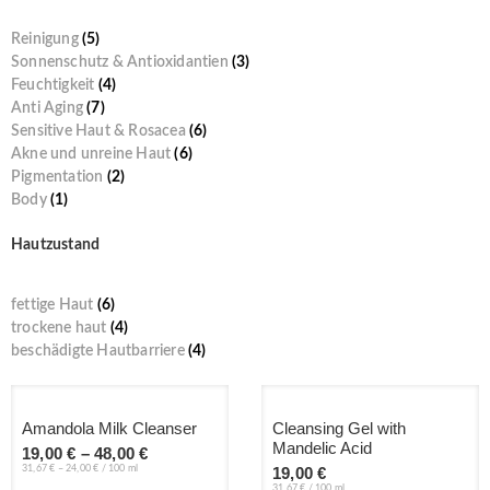
Reinigung
(5)
Sonnenschutz & Antioxidantien
(3)
Feuchtigkeit
(4)
Anti Aging
(7)
Sensitive Haut & Rosacea
(6)
Akne und unreine Haut
(6)
Pigmentation
(2)
Body
(1)
Hautzustand
fettige Haut
(6)
trockene haut
(4)
beschädigte Hautbarriere
(4)
Amandola Milk Cleanser
Cleansing Gel with
Mandelic Acid
19,00
€
–
48,00
€
31,67
€
–
24,00
€
/
100
ml
19,00
€
31,67
€
/
100
ml