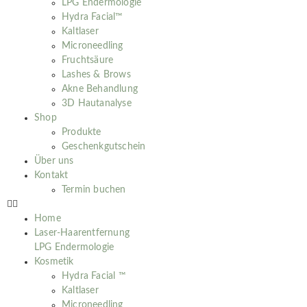
LPG Endermologie
Hydra Facial™
Kaltlaser
Microneedling
Fruchtsäure
Lashes & Brows
Akne Behandlung
3D Hautanalyse
Shop
Produkte
Geschenkgutschein
Über uns
Kontakt
Termin buchen
Home
Laser-Haarentfernung
LPG Endermologie
Kosmetik
Hydra Facial ™
Kaltlaser
Microneedling