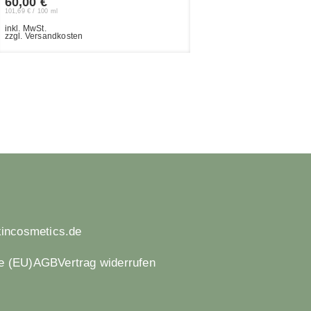
60,00
€
101,69
€
/
100
ml
inkl. MwSt.
zzgl. Versandkosten
kincosmetics.de
ie (EU)
AGB
Vertrag widerrufen