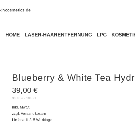
kincosmetics.de
HOME
LASER-HAARENTFERNUNG
LPG
KOSMETI
Blueberry & White Tea Hydr
39,00
€
33,05
€
/
100
ml
inkl. MwSt.
zzgl. Versandkosten
Lieferzeit:
3-5 Werktage