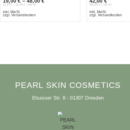
19,00
€
–
48,00
€
42,00
€
31,67
€
–
24,00
€
/
100
ml
280,00
€
/
100
ml
inkl. MwSt.
inkl. MwSt.
zzgl. Versandkosten
zzgl. Versandkosten
PEARL SKIN COSMETICS
Elsasser Str. 8 - 01307 Dresden