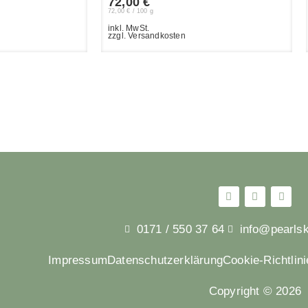
72,00
€
72,00
€
/
100
g
inkl. MwSt.
zzgl. Versandkosten
0171 / 550 37 64
info@pearls
Impressum
Datenschutzerklärung
Cookie-Richtlin
Copyright © 2026